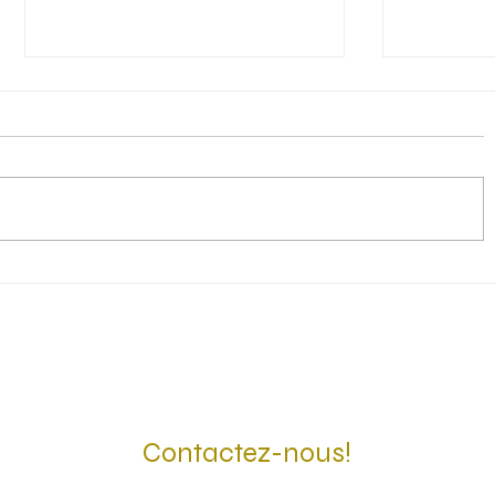
Quand réserver son voyage
Assurance
pour obtenir le meilleur prix
c’est plu
jamais de
couvertu
Contactez-nous!