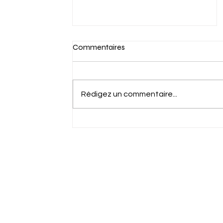
Commentaires
Rédigez un commentaire...
Les questions qu'on nous pose
le plus souvent avant de partir