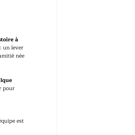
toire à 
 un lever 
amitié née 
lque 
r pour 
équipe est 