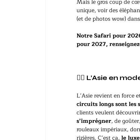
Mais le gros coup de cœu
unique, voir des éléphant
(et de photos wow) dans
Notre Safari pour 2026 
pour 2027, renseignez
🧘‍♀️ L’Asie en mo
L’Asie revient en force et
circuits longs sont le
clients veulent découvri
s’imprégner
, de goûter
rouleaux impériaux, dorm
rizières. C’est ça, 
le lux