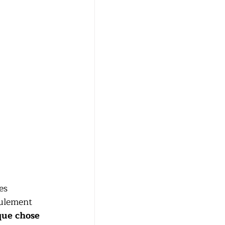
es 
eulement 
que chose 