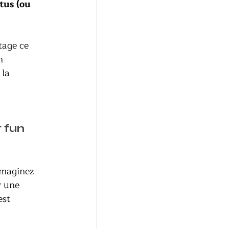
tus (ou 
tage ce 
n 
 la 
t fun
 imaginez 
r une 
est 