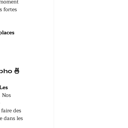
n moment 
s fortes 
places 
 pho 🍜
Les 
. Nos 
 
faire des 
e dans les 