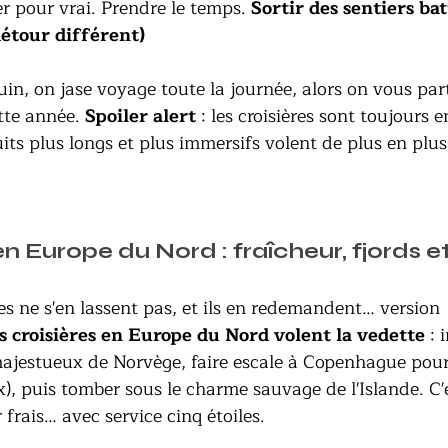
r pour vrai. Prendre le temps. 
Sortir des sentiers bat
étour différent)
in, on jase voyage toute la journée, alors on vous par
tte année.
 Spoiler alert
 : les croisières sont toujours e
uits plus longs et plus immersifs volent de plus en plus
en Europe du Nord : fraîcheur, fjords e
es ne s'en lassent pas, et ils en redemandent… version 
s croisières en Europe du Nord volent la vedette
 :
 majestueux de Norvège, faire escale à Copenhague pou
x), puis tomber sous le charme sauvage de l'Islande. C'
frais… avec service cinq étoiles.