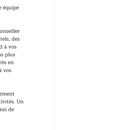
e équipe 
onseiller 
els, des 
d à vos 
as plus 
vés en 
à vos 
dement 
ivités. Un 
nsi de 