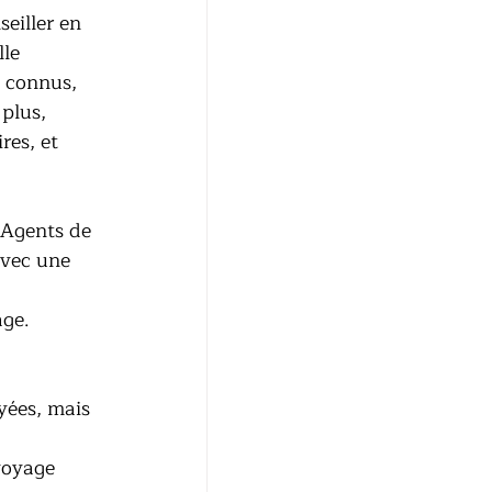
seiller en 
le 
 connus, 
plus, 
res, et 
 Agents de 
avec une 
age.
yées, mais 
voyage 