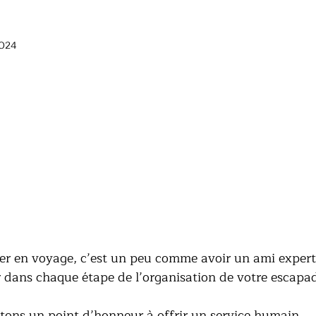
2024
ler en voyage, c’est un peu comme avoir un ami expert
r dans chaque étape de l’organisation de votre escapad
tons un point d’honneur à offrir un service humain, 