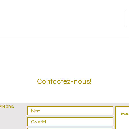
Quand réserver son voyage
Assurance
pour obtenir le meilleur prix
c’est plu
jamais de
couvertu
Contactez-nous!
Orléans,