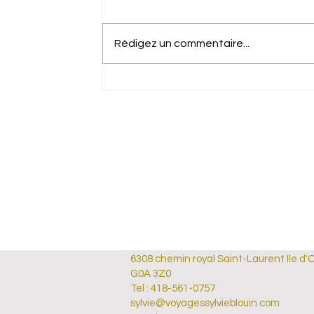
Rédigez un commentaire...
Les questions qu'on nous pose
le plus souvent avant de partir
6308 chemin royal Saint-Laurent Ile d'
G0A 3Z0
Tel : 418-561-0757
sylvie@voyagessylvieblouin.com