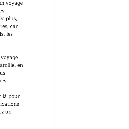
 en voyage 
es 
e plus, 
es, car 
, les 
n voyage 
amille, en 
us 
ues.
 là pour 
ications 
ez un 