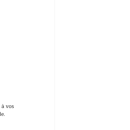
 à vos 
e. 