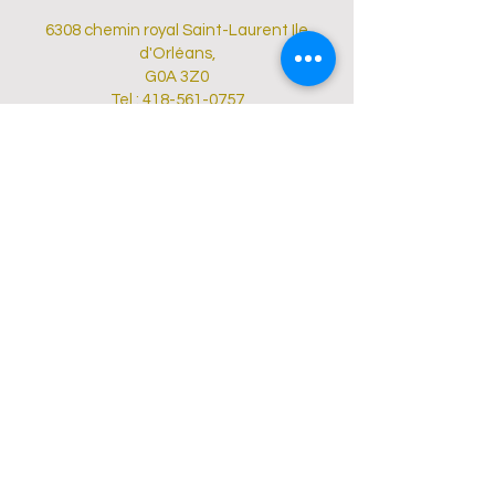
6308 chemin royal Saint-Laurent Ile
d'Orléans,
G0A 3Z0
Tel :
418-561-0757
sylvie@voyagessylvieblouin.com
Permis OPC #703205
Contactez-nous !
Avantage VSB
Programe de Référencement Exclusif
Référez un de vos proches et recevez un crédit
pour votre prochaine réservation
*Certaines conditions s'appliquent
Contactez-nous pour les détails
Politique de confidentialité