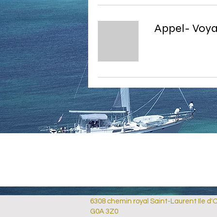
Appel- Voya
6308 chemin royal Saint-Laurent Ile d'
G0A 3Z0