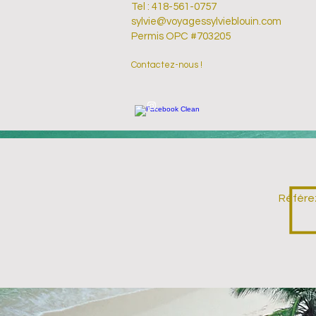
Tel : 418-561-0757
sylvie@voyagessylvieblouin.com
Permis OPC #703205
Contactez-nous !
Référez