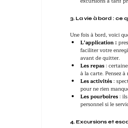
excursions à tarif pr
3. La vie à bord : ce q
Une fois à bord, voici q
L’application : 
pres
faciliter votre enreg
avant de quitter.
Les repas
 : certain
à la carte. Pensez à 
Les activités
 : spe
pour ne rien manqu
Les pourboires
 : i
personnel si le servi
4. Excursions et esc