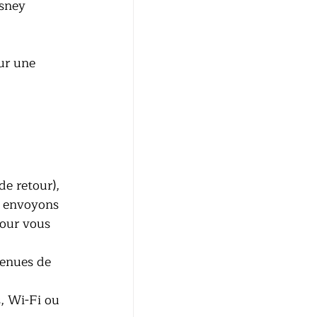
sney 
ur une 
e retour), 
s envoyons 
pour vous 
tenues de 
, Wi-Fi ou 