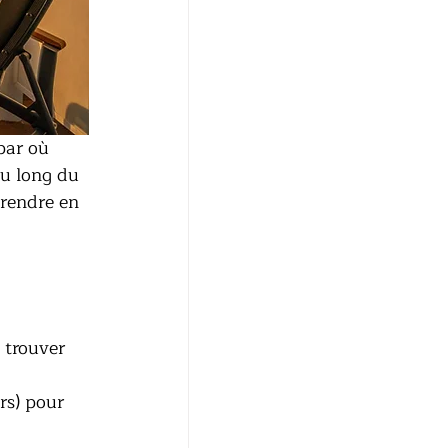
par où 
u long du 
prendre en 
 trouver 
rs) pour 