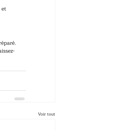
 et 
réparé. 
aissez-
Voir tout