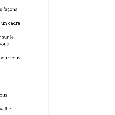
s façons 
 un cadre 
 sur le 
vous 
 pour vous 
ous 
veille 