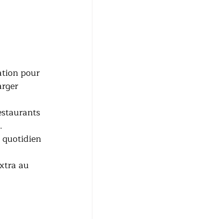
ation pour 
arger 
restaurants 
.
 quotidien 
extra au 