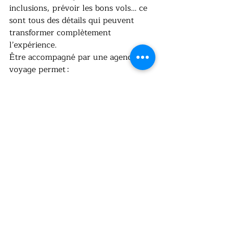
inclusions, prévoir les bons vols… ce 
sont tous des détails qui peuvent 
transformer complètement 
l’expérience.
Être accompagné par une agence de 
voyage permet :
d’éviter les erreurs courantes
de poser les bonnes questions 
avant de réserver
d’avoir un point de contact fiable 
en cas d’imprévu
Au final, ça permet surtout de partir 
l’esprit tranquille… et de profiter 
pleinement de chaque moment du 
voyage et tout ça gratuitement ! 